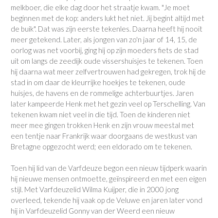
melkboer, die elke dag door het straatje kwam. "Je moet
beginnen met de kop: anders lukt het niet. Jij begint altijd met
de buik". Dat was zijn eerste tekenles. Daarna heeft hij nooit
meer getekend. Later, als jongen van zo'n jaar of 14, 15, de
oorlog was net voorbij, ging hij op zijn moeders fiets de stad
uit om langs de zeedijk oude vissershuisjes te tekenen. Toen
hij daarna wat meer zelfvertrouwen had gekregen, trok hij de
stad in om daar de kleurrijke hoekjes te tekenen, oude
huisjes, de havens en de rommelige achterbuurtjes. Jaren
later kampeerde Henk met het gezin veel op Terschelling. Van
tekenen kwam niet veel in die tijd. Toen de kinderen niet
meer mee gingen trokken Henk en zijn vrouw meestal met
een tentje naar Frankrijk waar doorgaans de westkust van
Bretagne opgezocht werd; een eldorado om te tekenen.
Toen hij lid van de Varfdeuze begon een nieuw tijdperk waarin
hij nieuwe mensen ontmoette, geïnspireerd en met een eigen
stijl. Met Varfdeuzelid Wilma Kuijper, die in 2000 jong
overleed, tekende hij vaak op de Veluwe en jaren later vond
hij in Varfdeuzelid Gonny van der Weerd een nieuw