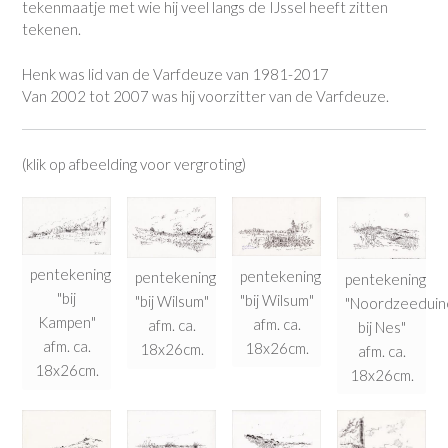
tekenmaatje met wie hij veel langs de IJssel heeft zitten
tekenen.
Henk was lid van de Varfdeuze van 1981-2017
Van 2002 tot 2007 was hij voorzitter van de Varfdeuze.
(klik op afbeelding voor vergroting)
pentekening
pentekening
pentekening
pentekening
"bij
"bij Wilsum"
"bij Wilsum"
"Noordzeeduin
Kampen"
afm. ca.
afm. ca.
bij Nes"
afm. ca.
18x26cm.
18x26cm.
afm. ca.
18x26cm.
18x26cm.