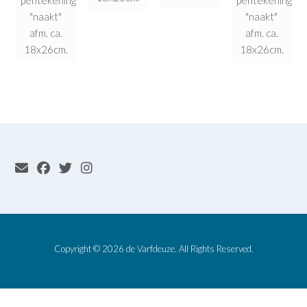
pentekening
"naakt"
"naakt"
afm. ca.
afm. ca.
18x26cm.
18x26cm.
Copyright © 2026 de Varfdeuze. All Rights Reserved.