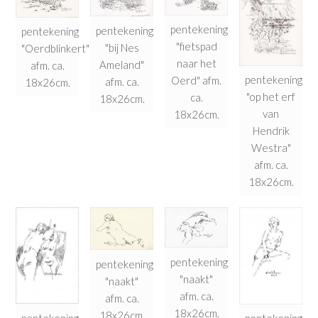
pentekening
pentekening
pentekening
"fietspad
"bij Nes
"Oerdblinkert"
naar het
Ameland"
afm. ca.
pentekening
Oerd" afm.
afm. ca.
18x26cm.
"op het erf
ca.
18x26cm.
van
18x26cm.
Hendrik
Westra"
afm. ca.
18x26cm.
pentekening
pentekening
"naakt"
"naakt"
afm. ca.
afm. ca.
18x26cm.
18x26cm.
pentekening